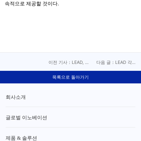
속적으로 제공할 것이다.
이전 기사：LEAD, 차
다음 글：LEAD 각형
세대 BC 스트링거 성
배터리 CTP 스마트 조
공 납품
립 통합 솔루션
목록으로 돌아가기
회사소개
글로벌 이노베이션
제품 & 솔루션