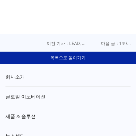
이전 기사：LEAD, 블
다음 글：1초/개
레이드 배터리 모듈
(1s/pcs) × ±0.1mm!
·PACK 스마트 조립 첨
하이드로 가이드 인텔
목록으로 돌아가기
단 솔루션 공개
리전스(Hydroguide
Intelligence), 스택 양
산의 ‘난제’ 해결
회사소개
글로벌 이노베이션
제품 & 솔루션