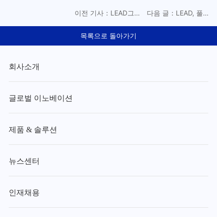
이전 기사：LEAD그룹
다음 글：LEAD, 풀스
궁천위 부총재, UNGC
택 스마트 제조 솔루션
CEO 라운드테이블 참
을 들고 한국 배터리
목록으로 돌아가기
석 ‘그린 장비’로 글로
전시회에 참가
벌 에너지 공정 전환
지원
회사소개
글로벌 이노베이션
제품 & 솔루션
뉴스센터
인재채용