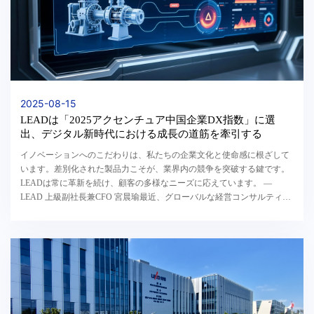
2025-08-15
LEADは「2025アクセンチュア中国企業DX指数」に選
出、デジタル新時代における成長の道筋を牽引する
イノベーションへのこだわりは、私たちの企業文化と使命感に根ざして
います。差別化された製品力こそが、業界内の競争を突破する鍵です。
LEADは常に革新を続け、顧客の多様なニーズに応えています。 —
LEAD 上級副社長兼CFO 宮晨瑜最近、グローバルな経営コンサルティン
グ及びテクノロジーサービスを提供するカンパニ...