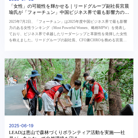
「女性」の可能性を輝かせる｜リードグループ副社長宮晨
瑜氏が「フォーチュン」中国ビジネス界で最も影響力のあ
る女性（フューチャーランキング）に選出
2025年7月2日、「フォーチュン」は2025年度中国ビジネス界で最も影響
力のある女性ランキング（Most Powerful Women、略称MPW）を発表し
ており、ビジネス界で卓越したリーダーシップと革新性を発揮した女性
を称えました。リードグループの副社長、CFO兼CHROを務める宮晨瑜
（ゴン・チェンユー）氏は、財務のデジタル変革及び...
2025-06-19
LEADは恵山で森林づくりボランティア活動を実施──社