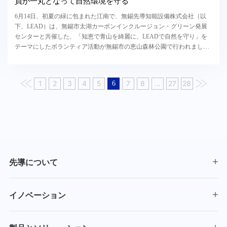
員が一丸となって自然環境を守る
6月14日、初夏の緑に包まれた江南で、無錫先導知能設備株式会社（以
下、LEAD）は、無錫市太湖カーボンインクルージョン・グリーン発展
センターと共催した、「知恵で青山を綺麗に、LEADで自然を守り」を
テーマにしたボランティア活動が無錫市の恵山森林公園で行われまし
た。数十名のLEAD社員が自らに恵山を綺麗にし、自然を...
1
2
3
4
5
7
8
...
27
28
6
先導について
イノベーション