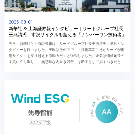
2025-08-01
新華社 & 上海証券報インタビュー｜リードグループ社長
王燕清氏：市況サイクルを超える「ナンバーワン技術者」
先日、新華社と上海証券報は、リードグループ社長王燕清氏に単独イン
タビューを行いました。王氏はその中で、「技術革新こそがリードが市
場サイクルを乗り越える原動力だ」と強調しました。企業は価値創造の
本質に立ち返り、「無意味な内向き競争」は断固として排すべきだと語
りました。本当の競争力は自社の基盤力にあり、...