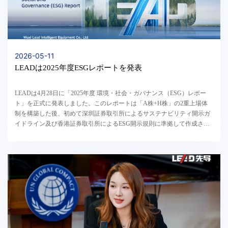
2026-05-11
LEADは2025年度ESGレポートを発表
LEADは4月28日に「2025年度 環境・社会・ガバナンス（ESG）レポー
ト」を正式に発表しました。このレポートは「A株+H株」の2重上場体
制を構築した後、初めて深圳証券取引所によるサステナビリティ開示ガ
イドライン及び香港証券取引所によるESG開示規則に準拠して作成され
たものであり、6年連続して自主的に発表したサステナ...