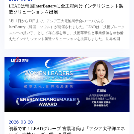
LEADは韓国InterBatteryに全工程向けインテリジェント製
造ソリューションを出展
3月11日から13日まで、アジア三大電池展示会の一つである
InterBattery（韓国・ソウル）が開催されました。LEADは「技術ブレーク
スルーの担い手」として存在感を示し、技術革新性と事業価値を兼ね備
えたインテリジェント製造ソリューションを披露しました。世界各国の
業界関係者から高い注目と評価を集めました。今回の展示...
2026-03-20
朗報です！LEADグループ 宮晨瑜氏は「アジア太平洋エネ