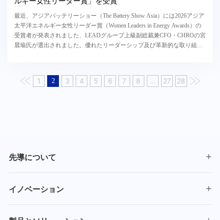
ルギー女性リーダー賞」を受賞
最近、アジアバッテリーショー（The Battery Show Asia）には2026アジア
太平洋エネルギー女性リーダー賞（Women Leaders in Energy Awards）の
受賞者が発表されました、LEADグループ上級副総裁兼CFO・CHROの宮
晨瑜氏が選出されました。優れたリーダーシップ及び革新的な取り組み
が高く評価されました。今回の選考には20以上...
1
3
4
5
6
7
8
...
27
28
2
先導について
イノベーション