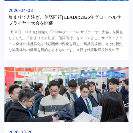
2026-04-03
集まりで力注ぎ、信諾同行| LEADは2026年グローバルサ
プライヤー大会を開催
3月31日、LEADは無錫で「2026年グローバルサプライヤー大会」を開催
しました。「集まりで力注ぎ、信諾同行」をテーマとし、サプライチェ
ーン全体の連携強化と信頼関係の深化を通じ、高品質成長に向けた新た
な協働体制の構築を目的とするものです。当日は代表取締役社長の王燕
清氏、代表取締役の王磊氏をはじめとする経営陣...
2026-03-20