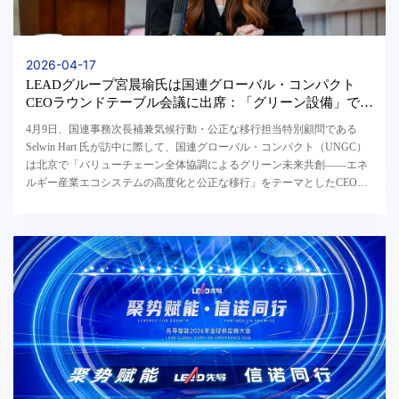
2026-04-17
LEADグループ宮晨瑜氏は国連グローバル・コンパクト
CEOラウンドテーブル会議に出席：「グリーン設備」で公
正なエネルギー・トランジションに力を注ぐ
4月9日、国連事務次長補兼気候行動・公正な移行担当特別顧問である
Selwin Hart 氏が訪中に際して、国連グローバル・コンパクト（UNGC）
は北京で「バリューチェーン全体協調によるグリーン未来共創――エネ
ルギー産業エコシステムの高度化と公正な移行」をテーマとしたCEOラ
ウンドテーブル会議を開催しました。China Three Go...