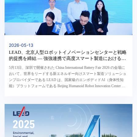
2026-05-13
LEAD、北京人型ロボットイノベーションセンターと戦略
的提携を締結 ― 強強連携で高度スマート製造における人
機協働の新時代を切り拓く ―
5月13日、深圳で開催された China International Battery Fair 2026 の会場に
おいて、世界をリードする新エネルギー向けスマート製造ソリューショ
ンプロバイダーである LEAD は、国家級のエンボディドAI（身体性知
能）プラットフォームである Beijing Humanoid Robot Innovation Center と
戦略的協力協定を締結した。 ...