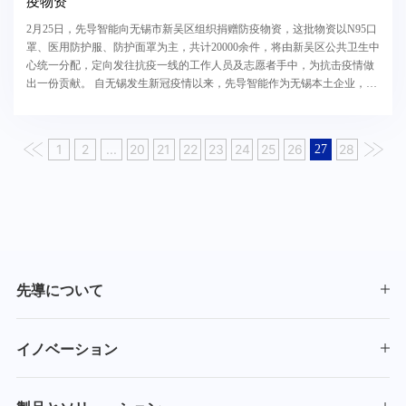
疫物资
2月25日，先导智能向无锡市新吴区组织捐赠防疫物资，这批物资以N95口
罩、医用防护服、防护面罩为主，共计20000余件，将由新吴区公共卫生中
心统一分配，定向发往抗疫一线的工作人员及志愿者手中，为抗击疫情做
出一份贡献。 自无锡发生新冠疫情以来，先导智能作为无锡本土企业，一
直心系疫情防控，以高度的社会责任感迅...
1
2
...
20
21
22
23
24
25
26
28
27
先導について
イノベーション