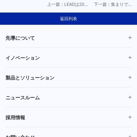
上一篇：LEADは2025
下一篇：集まりで力
年度ESGレポートを発
注ぎ、信諾同行|
表
LEADは2026年グロー
返回列表
バルサプライヤー大
会を開催
先導について
イノベーション
製品とソリューション
ニュースルーム
採用情報