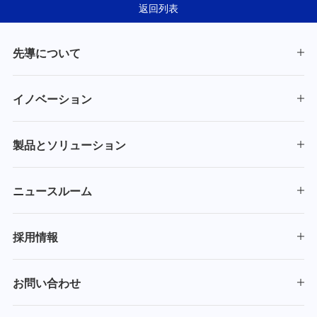
し、LeadがSOFC製
ト受注も獲得——
返回列表
造の解決策を見出し
LEADのロール材搬送
た
AGV、現地生産現場
の自動化高度化を支
先導について
援
イノベーション
製品とソリューション
ニュースルーム
採用情報
お問い合わせ